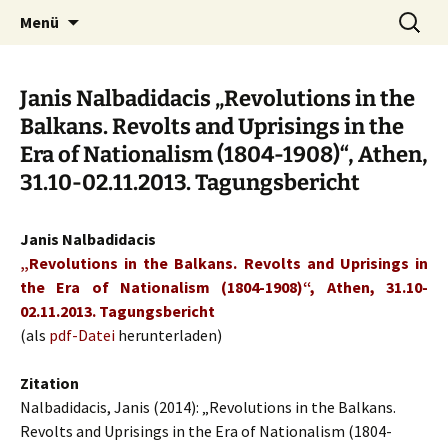
Zum
Suche
Südosteuropäische Hefte
Menü
Inhalt
nach:
springen
Janis Nalbadidacis „Revolutions in the
Balkans. Revolts and Uprisings in the
Era of Nationalism (1804-1908)“, Athen,
31.10-02.11.2013. Tagungsbericht
Janis Nalbadidacis
„Revolutions in the Balkans. Revolts and Uprisings in
the Era of Nationalism (1804-1908)“, Athen, 31.10-
02.11.2013. Tagungsbericht
(als
pdf-Datei
herunterladen)
Zitation
Nalbadidacis, Janis (2014): „Revolutions in the Balkans.
Revolts and Uprisings in the Era of Nationalism (1804-