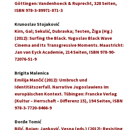
Göttingen: Vandenhoeck & Ruprecht, 328 Seiten,
ISBN 978-3-89971-871-3
Krunoslav Stojaković
Kirn, Gal; Sekulić, Dubravka; Testen, Žiga (Hg.)
(2012): Surfing the Black. Yugoslav Black Wave
Cinema and Its Transgressive Moments. Maastricht:
Jan van Eyck Academie, 214 Seiten, ISBN 978-90-
72076-51-9
Brigita Malenica
Emilija Mančić (2012): Umbruch und
Identitätszerfall. Narrative Jugoslawiens im
europäischen Kontext. Tübingen: Francke Verlag
(Kultur – Herrschaft – Differenz 15), 194 Seiten, ISBN
978-3-7720-8466-9
Đorđe Tomić
Bilić, Bojan; Janković, Vesna (eds.) (2012): Resisting