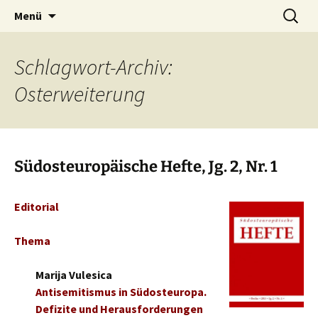
Zum
Suche
Südosteuropäische Hefte
Menü
Inhalt
nach:
springen
Schlagwort-Archiv:
Osterweiterung
Südosteuropäische Hefte, Jg. 2, Nr. 1
Editorial
Thema
Marija Vulesica
Antisemitismus in Südosteuropa.
Defizite und Herausforderungen