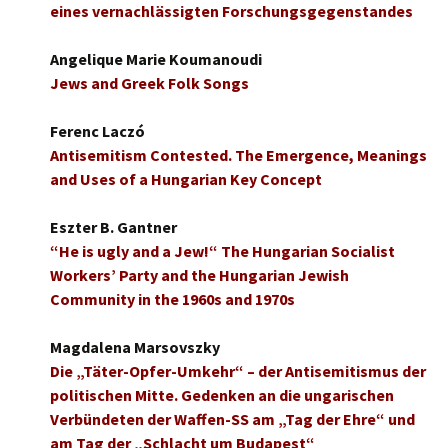
eines vernachlässigten Forschungsgegenstandes
Angelique Marie Koumanoudi
Jews and Greek Folk Songs
Ferenc Laczó
Antisemitism Contested. The Emergence, Meanings
and Uses of a Hungarian Key Concept
Eszter B. Gantner
“He is ugly and a Jew!“ The Hungarian Socialist
Workers’ Party and the Hungarian Jewish
Community in the 1960s and 1970s
Magdalena Marsovszky
Die „Täter-Opfer-Umkehr“ – der Antisemitismus der
politischen Mitte. Gedenken an die ungarischen
Verbündeten der Waffen-SS am „Tag der Ehre“ und
am Tag der „Schlacht um Budapest“