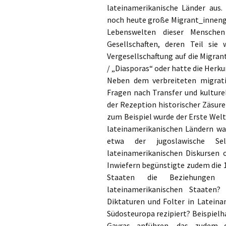
lateinamerikanische Länder aus.
noch heute große Migrant_innengr
Lebenswelten dieser Menschen
Gesellschaften, deren Teil sie
Vergesellschaftung auf die Migra
/ „Diasporas“ oder hatte die Herk
Neben dem verbreiteten migrati
Fragen nach Transfer und kulture
der Rezeption historischer Zäsur
zum Beispiel wurde der Erste Welt
lateinamerikanischen Ländern w
etwa der jugoslawische Selb
lateinamerikanischen Diskursen
Inwiefern begünstigte zudem die 
Staaten die Beziehungen 
lateinamerikanischen Staaten
Diktaturen und Folter in Lateina
Südosteuropa rezipiert? Beispielha
Gavras anführen, das zudem d