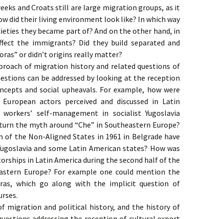
eeks and Croats still are large migration groups, as it
Autor_innen (1/2)
Autor_innen_1_1
How did their living environment look like? In which way
cieties they became part of? And on the other hand, in
ffect the immigrants? Did they build separated and
ras” or didn’t origins really matter?
proach of migration history and related questions of
uestions can be addressed by looking at the reception
concepts and social upheavals. For example, how were
European actors perceived and discussed in Latin
workers’ self-management in socialist Yugoslavia
return the myth around “Che” in Southeastern Europe?
n of the Non-Aligned States in 1961 in Belgrade have
Yugoslavia and some Latin American states? How was
rships in Latin America during the second half of the
eastern Europe? For example one could mention the
ras, which go along with the implicit question of
urses.
f migration and political history, and the history of
 questions addressing the reception of cultural export