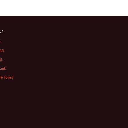
ks
J
AR
OL
Link
e Tomić