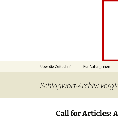
Südosteur
Zum
Über die Zeitschrift
Für Autor_innen
Inhalt
springen
About the Journal
Authors
Schlagwort-Archiv: Verg
Call for Articles: 